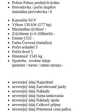
Pohon
Pohon predných kolies
Prevodovka / počet stupňov
manuálna prevodovka / 6
Karoséria
SUV
Výkon
130 kW (177 hp)
Maximálna rýchlosť
-
Zrýchlenie (z 0-100km/h)
-
Emisie CO2
-
Farba
Červená (metalíza)
Počet sedadiel
5
Počet dverí
5
Hmotnosť
1545 kg
Spotreba - továrne údaje
(priemer / mesto / mimo mesta)
-
neverejný údaj
Najazdené
neverejný údaj
Zaevidované jazdy
neverejný údaj
Náklady
neverejný údaj
Suma tankovania
neverejný údaj
Náklady spolu
neverejný údaj
Celkové príjmy
neverejný údaj
Priemerná cena paliva