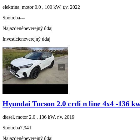
elektrina, motor 0.0 , 100 kW, r.v. 2022
Spotreba
---
Najazdené
neverejný údaj
Investície
neverejný údaj
Hyundai Tucson 2.0 crdi n line 4x4 -136 k
diesel, motor 2.0 , 136 kW, r.v. 2019
Spotreba
7,94 l
Najazdené
neverejný údaj