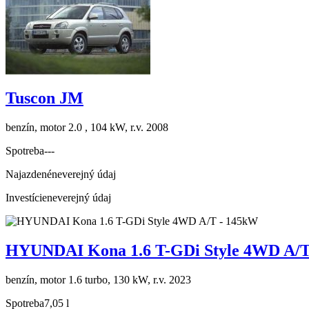
Tuscon JM
benzín, motor 2.0 , 104 kW, r.v. 2008
Spotreba
---
Najazdené
neverejný údaj
Investície
neverejný údaj
HYUNDAI Kona 1.6 T-GDi Style 4WD A/T
benzín, motor 1.6 turbo, 130 kW, r.v. 2023
Spotreba
7,05 l