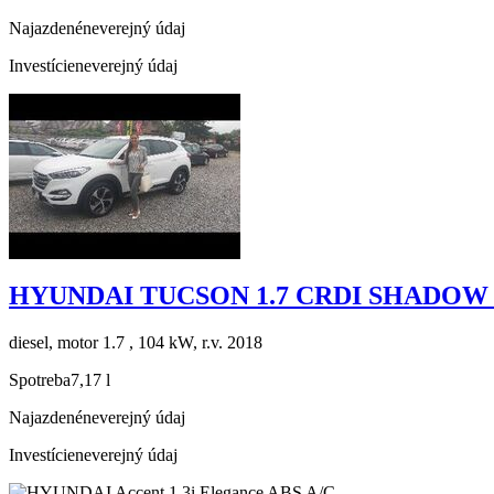
Najazdené
neverejný údaj
Investície
neverejný údaj
HYUNDAI TUCSON 1.7 CRDI SHADOW 
diesel, motor 1.7 , 104 kW, r.v. 2018
Spotreba
7,17 l
Najazdené
neverejný údaj
Investície
neverejný údaj