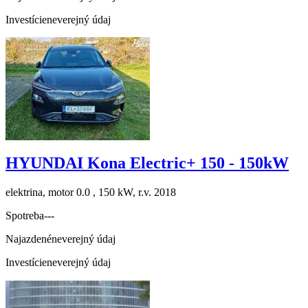
Investície
neverejný údaj
HYUNDAI Kona Electric+ 150 - 150kW
elektrina, motor 0.0 , 150 kW, r.v. 2018
Spotreba
---
Najazdené
neverejný údaj
Investície
neverejný údaj