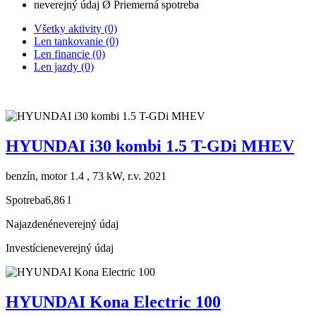
neverejný údaj
Ø Priemerná spotreba
Všetky aktivity (0)
Len tankovanie (0)
Len financie (0)
Len jazdy (0)
HYUNDAI i30 kombi 1.5 T-GDi MHEV
benzín, motor 1.4 , 73 kW, r.v. 2021
Spotreba
6,86 l
Najazdené
neverejný údaj
Investície
neverejný údaj
HYUNDAI Kona Electric 100